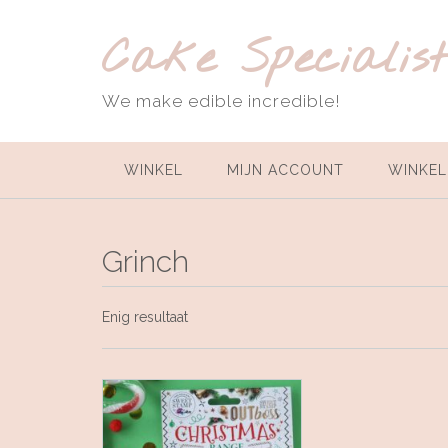
Ga
naar
Cake Specialis
de
inhoud
We make edible incredible!
WINKEL
MIJN ACCOUNT
WINKE
Grinch
Enig resultaat