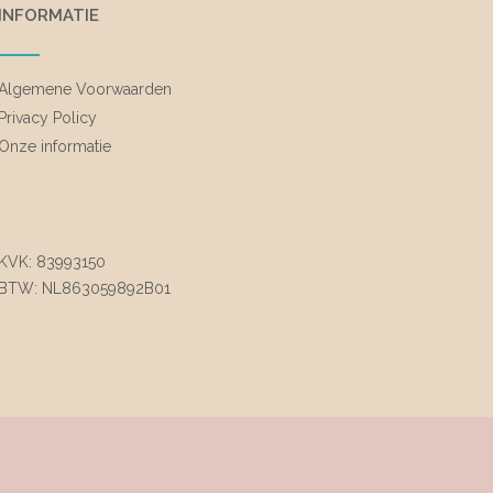
INFORMATIE
Algemene Voorwaarden
Privacy Policy
Onze informatie
KVK: 83993150
BTW: NL863059892B01