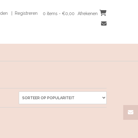
den | Registreren
0 items - €0,00
Afrekenen