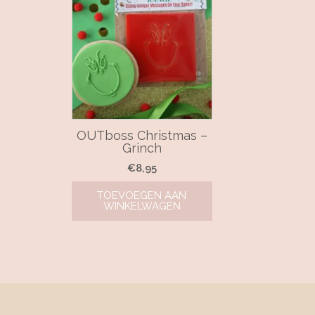
OUTboss Christmas –
Grinch
€
8,95
TOEVOEGEN AAN
WINKELWAGEN