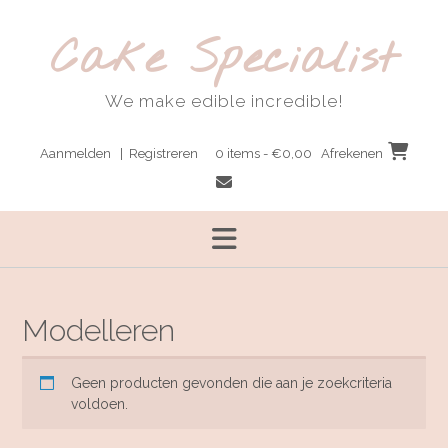
Ga
naar
Cake Specialist
de
inhoud
We make edible incredible!
Aanmelden | Registreren
0 items - €0,00
Afrekenen
Modelleren
Geen producten gevonden die aan je zoekcriteria
voldoen.