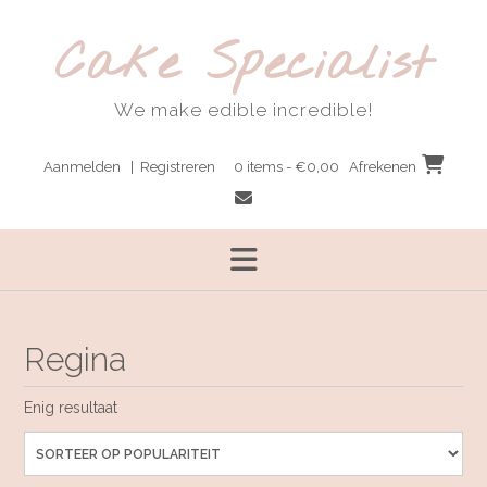
Ga
naar
Cake Specialist
de
inhoud
We make edible incredible!
Aanmelden | Registreren
0 items - €0,00
Afrekenen
Regina
Enig resultaat