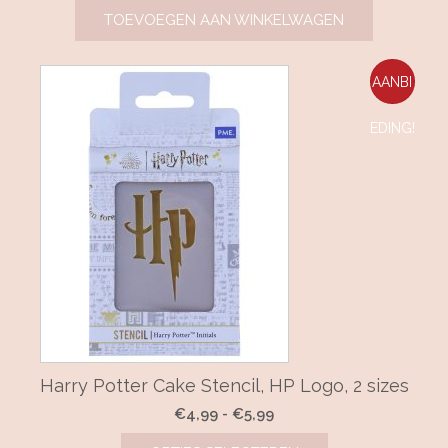
TOEVOEGEN AAN WINKELWAGEN
AANBI
EDING!
Harry Potter Cake Stencil, HP Logo, 2 sizes
Prijsklasse:
€
4,99
-
€
5,99
€4,99