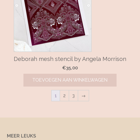
Deborah mesh stencil by Angela Morrison
€
35,00
TOEVOEGEN AAN WINKELWAGEN
1
2
3
→
MEER LEUKS