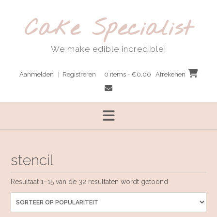
Ga
naar
Cake Specialist
de
inhoud
We make edible incredible!
Aanmelden | Registreren
0 items - €0,00
Afrekenen
stencil
Gesorteerd
Resultaat 1–15 van de 32 resultaten wordt getoond
op
populariteit