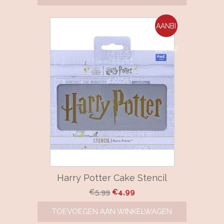
AANBI
EDING!
Harry Potter Cake Stencil
Oorspronkelijke
Huidige
€
5,99
€
4,99
prijs
prijs
TOEVOEGEN AAN WINKELWAGEN
was:
is: