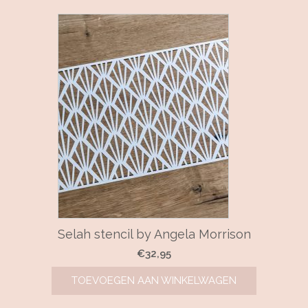
€5,99.
€4,99.
Selah stencil by Angela Morrison
€
32,95
TOEVOEGEN AAN WINKELWAGEN