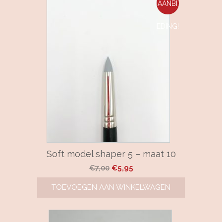
AANBI
EDING!
Soft model shaper 5 – maat 10
Oorspronkelijke
Huidige
€
7,00
€
5,95
prijs
prijs
TOEVOEGEN AAN WINKELWAGEN
was:
is:
€7,00.
€5,95.