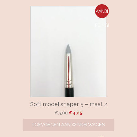
€5,90.
€5,00.
AANBI
EDING!
Soft model shaper 5 – maat 2
Oorspronkelijke
Huidige
€
5,00
€
4,25
prijs
prijs
TOEVOEGEN AAN WINKELWAGEN
was:
is:
€5,00.
€4,25.