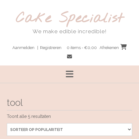
Ga
naar
Cake Specialist
de
inhoud
We make edible incredible!
Aanmelden | Registreren
0 items - €0,00
Afrekenen
tool
Gesorteerd
Toont alle 5 resultaten
op
populariteit