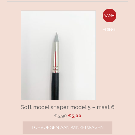
AANBI
EDING!
Soft model shaper model 5 – maat 6
Oorspronkelijke
Huidige
€
5,90
€
5,00
prijs
prijs
TOEVOEGEN AAN WINKELWAGEN
was:
is: