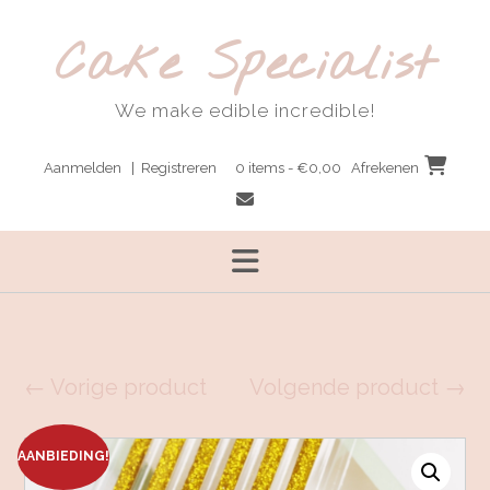
Ga
naar
Cake Specialist
de
inhoud
We make edible incredible!
Aanmelden | Registreren
0 items - €0,00
Afrekenen
← Vorige product
Volgende product →
AANBIEDING!