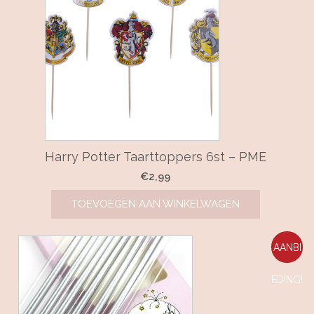
Harry Potter Taarttoppers 6st – PME
€
2,99
TOEVOEGEN AAN WINKELWAGEN
AANBI
EDING!