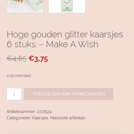
Hoge gouden glitter kaarsjes
6 stuks – Make A Wish
Oorspronkelijke
Huidige
€
4,65
€
3,75
prijs
prijs
2 op voorraad
was:
is:
Hoge
€4,65.
€3,75.
TOEVOEGEN AAN WINKELWAGEN
gouden
glitter
kaarsjes
Artikelnummer:
200524
6
Categorieën:
Kaarsjes
,
Nieuwste artikelen
stuks
-