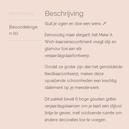
Make
A
Beschrijving
Wish
Beschrijving
aantal
Sluit je ogen en doe een wens
Beoordelinge
n (0)
Eenvoudig maar elegant: het Make A
Wish-kaarsenassortiment voegt stijl en
glamour toe aan elk
verjaardagstaartontwerp.
Omdat ze groter zijn dan het gemiddelde
feestkaarsontwerp, maken deze
opvallende schoonheden een krachtig
statement op je meesterwerk.
Dit pakket bevat 6 hoge gouden glitter
verjaardagskaarsen om je taart een stijlvol
tintje te geven, met voldoende ruimte om
andere decoraties toe te voegen.