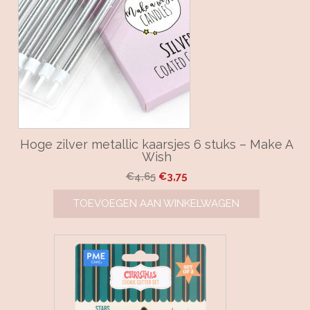
Hoge zilver metallic kaarsjes 6 stuks – Make A
Wish
Oorspronkelijke
Huidige
€
4,65
€
3,75
prijs
prijs
TOEVOEGEN AAN WINKELWAGEN
was:
is:
€4,65.
€3,75.