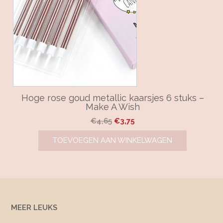
Hoge rose goud metallic kaarsjes 6 stuks –
Make A Wish
Oorspronkelijke
Huidige
€
4,65
€
3,75
prijs
prijs
TOEVOEGEN AAN WINKELWAGEN
was:
is:
€4,65.
€3,75.
MEER LEUKS