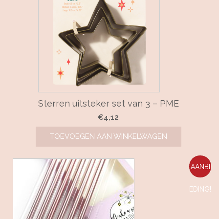
Sterren uitsteker set van 3 – PME
€
4,12
TOEVOEGEN AAN WINKELWAGEN
AANBI
EDING!