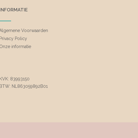
op
de
INFORMATIE
productpagina
Algemene Voorwaarden
Privacy Policy
Onze informatie
KVK: 83993150
BTW: NL863059892B01