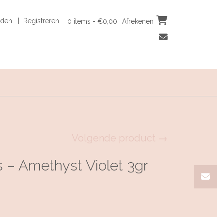
den | Registreren
0 items - €0,00
Afrekenen
Volgende product →
 – Amethyst Violet 3gr