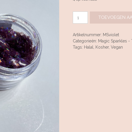
Magic
TOEVOEGEN A
Sparkles
-
Amethyst
Artikelnummer:
MSviolet
Violet
Categorieën:
Magic Sparkles -
3gr
Tags:
Halal
,
Kosher
,
Vegan
aantal