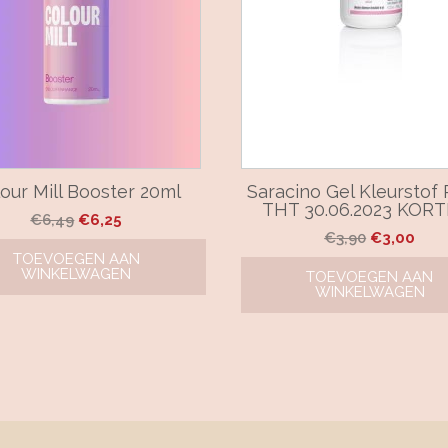
our Mill Booster 20ml
Saracino Gel Kleurstof
THT 30.06.2023 KOR
Oorspronkelijke
Huidige
€
6,49
€
6,25
Oorspronk
Huid
€
3,90
€
3,00
prijs
prijs
TOEVOEGEN AAN
prijs
prijs
was:
is:
WINKELWAGEN
TOEVOEGEN AAN
was:
is:
€6,49.
€6,25.
WINKELWAGEN
€3,90.
€3,0