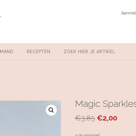
t
Aanmel
LMAND
RECEPTEN
ZOEK HIER JE ARTIKEL
Magic Sparkles
€
3,85
€
2,00
4 op voorraad