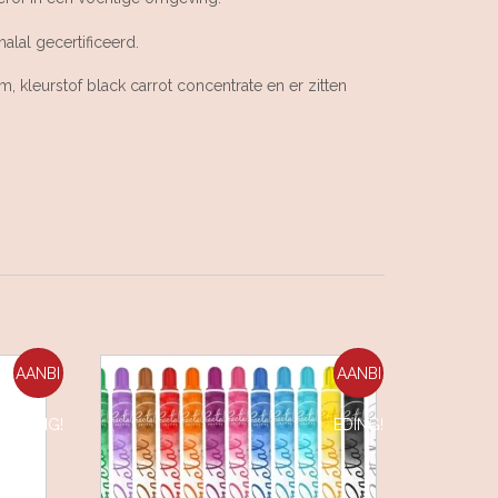
halal gecertificeerd.
, kleurstof black carrot concentrate en er zitten
AANBI
AANBI
EDING!
EDING!