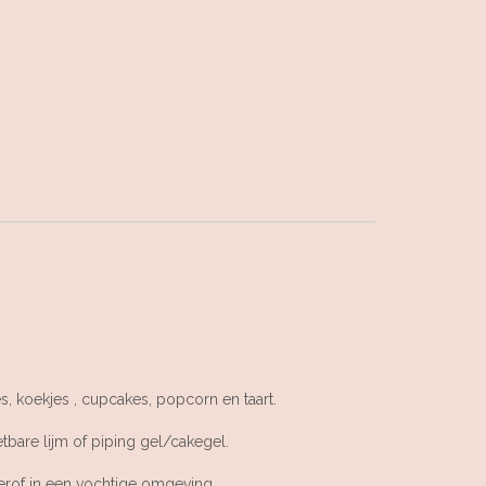
 koekjes , cupcakes, popcorn en taart.
etbare lijm of piping gel/cakegel.
terof in een vochtige omgeving.