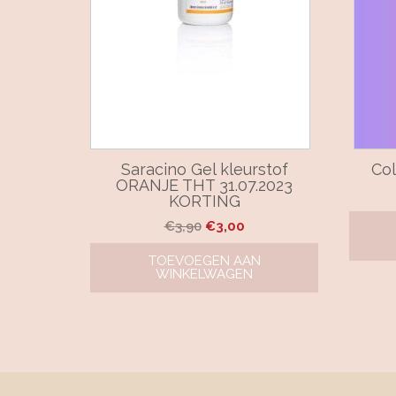
Saracino Gel kleurstof
Col
ORANJE THT 31.07.2023
KORTING
Oorspronkelijke
Huidige
€
3,90
€
3,00
prijs
prijs
TOEVOEGEN AAN
was:
is:
WINKELWAGEN
€3,90.
€3,00.