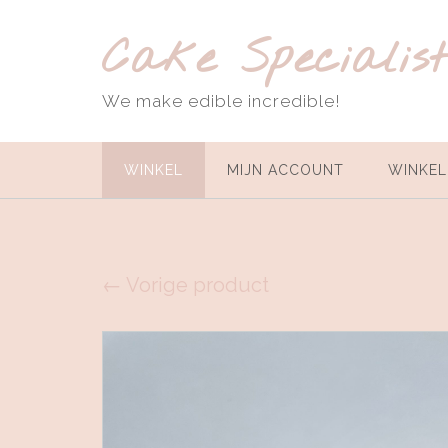
Ga
naar
Cake Specialis
de
inhoud
We make edible incredible!
WINKEL
MIJN ACCOUNT
WINKE
← Vorige product